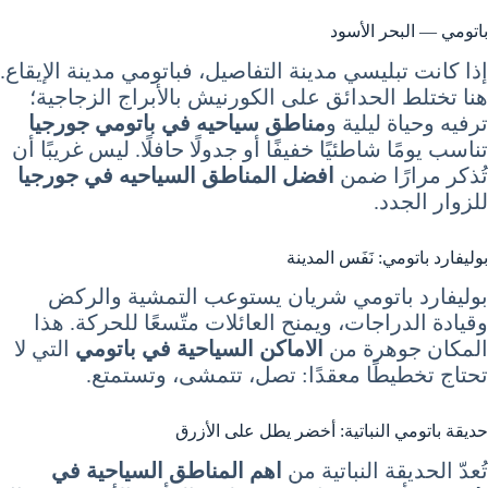
باتومي — البحر الأسود
إذا كانت تبليسي مدينة التفاصيل، فباتومي مدينة الإيقاع.
هنا تختلط الحدائق على الكورنيش بالأبراج الزجاجية؛
ترفيه وحياة ليلية و
مناطق سياحيه في باتومي جورجيا
تناسب يومًا شاطئيًا خفيفًا أو جدولًا حافلًا. ليس غريبًا أن
تُذكر مرارًا ضمن
افضل المناطق السياحيه في جورجيا
للزوار الجدد.
بوليفارد باتومي: نَفَس المدينة
بوليفارد باتومي شريان يستوعب التمشية والركض
وقيادة الدراجات، ويمنح العائلات متّسعًا للحركة. هذا
المكان جوهرة من
الاماكن السياحية في باتومي
التي لا
تحتاج تخطيطًا معقدًا: تصل، تتمشى، وتستمتع.
حديقة باتومي النباتية: أخضر يطل على الأزرق
تُعدّ الحديقة النباتية من
اهم المناطق السياحية في