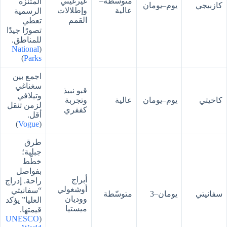
متوسّطة–
غيرغيتي
المتنزه
كازبيجي
يوم–يومان
عالية
وإطلالات
الرسمية
القمم
تعطي
تصورًا جيدًا
للمناطق.
National
(
)
Parks
اجمع بين
سغناغي
قبو نبيذ
وتيلافي
كاخيتي
يوم–يومان
عالية
وتجربة
لزمن تنقل
كففري
أقل.
)
Vogue
(
طرق
جبلية؛
خطّط
بفواصل
أبراج
راحة. إدراج
أوشغولي
“سفانيتي
سفانيتي
يومان–3
متوسّطة
ووديان
العليا” يؤكد
ميستيا
قيمتها.
UNESCO
(