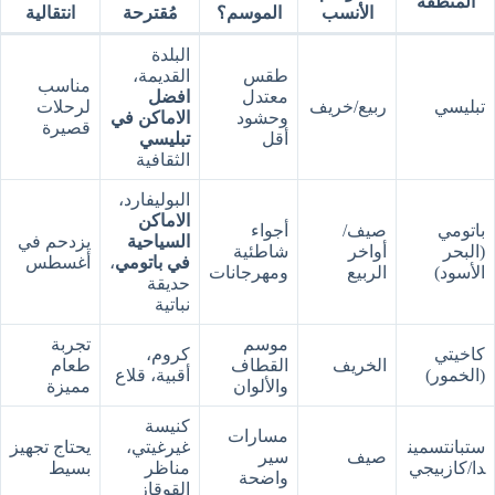
المنطقة
الأنسب
الموسم؟
مُقترحة
انتقالية
البلدة
طقس
القديمة،
مناسب
معتدل
افضل
تبليسي
ربيع/خريف
لرحلات
وحشود
الاماكن في
قصيرة
أقل
تبليسي
الثقافية
البوليفارد،
الاماكن
باتومي
صيف/
أجواء
السياحية
يزدحم في
(البحر
أواخر
شاطئية
في باتومي
،
أغسطس
الأسود)
الربيع
ومهرجانات
حديقة
نباتية
موسم
تجربة
كاخيتي
كروم،
الخريف
القطاف
طعام
(الخمور)
أقبية، قلاع
والألوان
مميزة
كنيسة
مسارات
ستبانتسمين
غيرغيتي،
يحتاج تجهيز
صيف
سير
دا/كازبيجي
مناظر
بسيط
واضحة
القوقاز