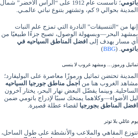
باتومي
؛ تأسست عام 1912 على “الرأس الأخضر” شمال
المدينة بحوالي 9 كم، وتشتهر بتنوع نباتي عالمـي.
إنها من “التنسيقات” النادرة التي تمزج علم النبات
بمشهد البحر—وبسهولة الوصول، تصبح جزءًا طبيعيًا من
أي مسار يهدف إلى
افضل المناطق السياحيه في
باتومي
. (
BBG
)
تماثيل ورموز… ومشهد غروب لا ينسى
المدينة تحتضن تماثيل ورموزًا معاصرة على البوليفارد؛
مشاهد الغروب هنا من
اجمل مناطق جورجيا السياحيه
الساحلية. وبينما يفضّل البعض نهار البحر، يختار آخرون
ليل الأضواء—وكلاهما يمنحك سببًا لإدراج باتومي ضمن
افضل المناطق بجورجيا
لقضاء عطلة قصيرة.
يوم عائلي بلا توتر
تتوزع المقاهي والملاعب والأنشطة على طول الساحل،