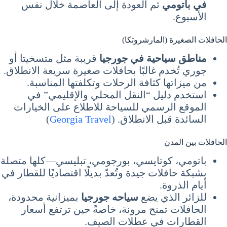
في باتومي
ثم العودة إلى العاصمة خلال نفس
الأسبوع.
الحافلات الصغيرة (المارشروتكا)
مناطق سياحية في جورجيا
قريبة مثل متسخيتا أو
جوري تُخدم غالبًا بحافلات صغيرة سريعة الانطلاق.
من ميزاتها كثافة الرحلات وتكلفتها المناسبة.
استخدم دليل “النقل المحلي والإقليمي” في
الموقع الرسمي للسياحة للاطلاع على الخيارات
السائدة قبل الانطلاق. (
Georgia Travel
)
الحافلات بين المدن
باتومي، كوتايسي، بورجومي، تبليسي—كلها متصلة
بشبكة حافلات جيدة وتُعدّ بديلًا اقتصاديًا للقطار في
أيام الذروة.
للزائر الذي يضع
سياحه جورجيا
بميزانية محدودة،
الحافلات تمنح مرونة، خاصةً حين ترتفع أسعار
القطارات في عطلات الصيف.