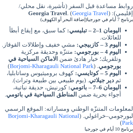
روابط مساعدة قبل السفر (تأشيرة، نقل محلي/
إقليمي):
)
Georgia Travel
. (
Georgia Travel
برنامج 7 أيام في جورجيا(إضافة البحر أو الكهوف)
اليومان 1–2 – تبليسي:
كما سبق، مع إيقاع أبطأ
للعائلات.
اليوم 3 – كازبيجي:
مشي خفيف وإطلالات القوقاز.
اليوم 4 – بورجومي:
متنزّه وحديقة مركزية
وتلفريك؛ خيار هادئ ضمن
الاماكن السياحية في
بورجومي
. (
Borjomi-Kharagauli National Park
)
اليوم 5 – كوتايسي:
كهوف بروميثيوس وساتابليا،
ثم
دير جيلاتي
. (يوم طبيعي بين طبيعة وتراث).
اليومان 6–7 – باتومي:
كورنيش، حديقة نباتية،
أجواء بحرية ضمن
المناطق السياحية في باتومي
.
لمعلومات المتنزّه الوطني ومساراته: الموقع الرسمي
لبورجومي–خراغولي. (
Borjomi-Kharagauli National
)
Park
برنامج 10 أيام في جورجيا