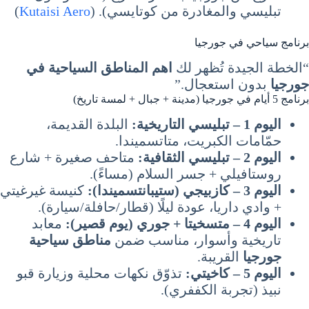
تبليسي والمغادرة من كوتايسي). (
Kutaisi Aero
)
برنامج سياحي في جورجيا
“الخطة الجيدة تُظهر لك
اهم المناطق السياحية في
جورجيا
بدون استعجال.”
برنامج 5 أيام في جورجيا (مدينة + جبال + لمسة تاريخ)
اليوم 1 – تبليسي التاريخية:
البلدة القديمة،
حمّامات الكبريت، متاتسميندا.
اليوم 2 – تبليسي الثقافية:
متاحف صغيرة + شارع
روستافيلي + جسر السلام (مساءً).
اليوم 3 – كازبيجي (ستيبانتسميندا):
كنيسة غيرغيتي
+ وادي داريا، عودة ليلًا (قطار/حافلة/سيارة).
اليوم 4 – متسخيتا + جوري (يوم قصير):
معابد
تاريخية وأسوار، مناسب ضمن
مناطق سياحية
جورجيا
القريبة.
اليوم 5 – كاخيتي:
تذوّق نكهات محلية وزيارة قبو
نبيذ (تجربة الكففري).