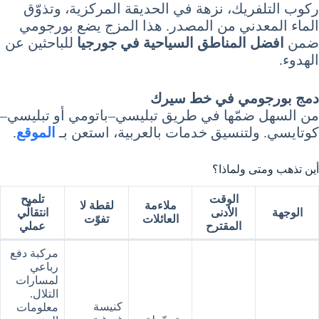
ركوب التلفريك، نزهة في الحديقة المركزية، وتذوّق
الماء المعدني من المصدر. هذا المزج يضع بورجومي
ضمن
افضل المناطق السياحية في جورجيا
للباحثين عن
الهدوء.
دمج بورجومي في خط سيرك
من السهل ضمّها في طريق تبليسي–باتومي أو تبليسي–
كوتايسي. ولتنسيق خدمات بالعربية، استعن بـ
الموقع
.
أين تذهب ومتى ولماذا؟
الوقت
تلميح
ملاءمة
لقطة لا
الوجهة
الأدنى
انتقالّي
العائلات
تفوّت
المقترح
عملي
مركبة دفع
رباعي
لمسارات
التلال.
كنيسة
معلومات