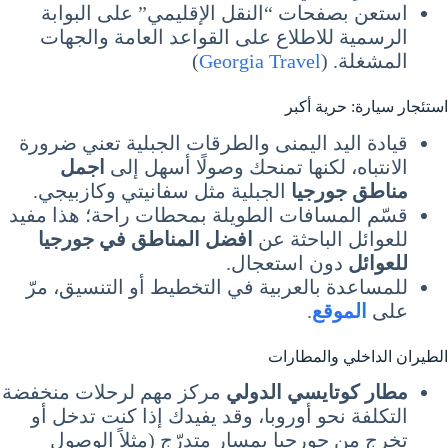
استعن بصفحات “النقل الإقليمي” على البوابة
الرسمية للاطلاع على القواعد العامة والجهات
المشغلة. (
Georgia Travel
)
استئجار سيارة: حرية أكبر
قيادة اليد اليمنى والطرقات الجبلية تعني ضرورة
الانتباه، لكنها تمنحك وصولًا أسهل إلى
اجمل
مناطق جورجيا
الجبلية مثل سفانيتي وكازبيجي.
قسّم المسافات الطويلة بمحطات راحة؛ هذا مفيد
للعوائل الباحثة عن
افضل المناطق في جورجيا
للعوائل
دون استعجال.
للمساعدة بالعربية في التخطيط أو التنسيق، مرّ
على
الموقع
.
الطيران الداخلي والمطارات
مطار كوتايسي الدولي
مركز مهم لرحلات منخفضة
التكلفة نحو أوروبا، وقد يفيدك إذا كنت تدخل أو
تخرج من جورجيا بمسار متدرّج (مثلاً الوصول