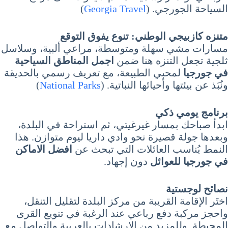
السياحة الجورجي. (
Georgia Travel
)
متنزه كازبيجي الوطني: تنوع يفوق التوقع
مسارات مشي سهلة ومتوسطة، مراعي ألبية، وسلاسل
ثلجية تجعل التنزه هنا ضمن
اجمل المناطق السياحية
في جورجيا
لمحبي الطبيعة، مع تعريف رسمي بالحديقة
ونُبَذ عن بيئتها وأحيائها النباتية. (
National Parks
)
برنامج يومي ذكي
ابدأ صباحك بمسار غيرغيتي، ثم استراحة في البلدة،
وبعدها جولة قصيرة نحو وادي داريا ليوم متوازن. هذا
النمط يُناسب العائلات التي تبحث عن
افضل الاماكن
في جورجيا للعوائل
دون إجهاد.
نصائح لوجستية
اختَر الإقامة القريبة من مركز البلدة لتقليل التنقل،
واحجز مركبة دفع رباعي عند الرغبة في تنويع القرى
المحيطة. وللمزيد من الإرشادات بالعربية والتواصل مع