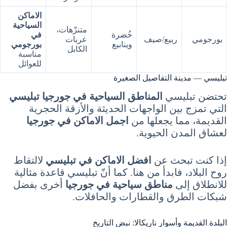
الاماكن
السياحية
متنزّهات،
خُضرة
في
بورجومي
ربيع/صيف
عربات
وينابيع
بورجومي
الكابل
مناسبة
للعوائل
تبليسي — مدينة التفاصيل الصغيرة
تحتضن تبليسي
المناطق السياحية في جورجيا تبليسي
التي تمزج بين الواجهات الحديثة والأزقة الحجرية
القديمة، مما يجعلها من
اجمل الاماكن في جورجيا
لعشاق المدن الحيوية.
إذا كنت تبحث عن
افضل الاماكن في تبليسي
لالتقاط
روح البلاد، فابدأ من هنا. كما أنّ تبليسي قاعدة مثالية
للانطلاق إلى
مناطق سياحية في جورجيا
أخرى بفضل
شبكات الطرق والقطارات والحافلات.
البلدة القديمة وأسوار ناريكالا: نبض التاريخ