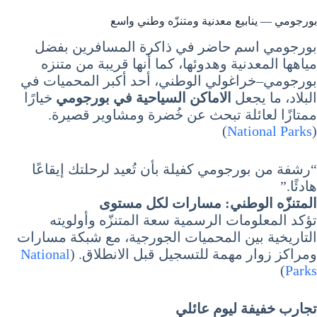
بورجومي — ينابيع معدنية ومتنزّه وطني واسع
بورجومي اسم حاضر في ذاكرة المسافرين بفضل
مياهها المعدنية وهدوئها، كما أنها قريبة من متنزه
بورجومي–خراغولي الوطني، أحد أكبر المحميات في
البلاد، ما يجعل
الاماكن السياحية في بورجومي
خيارًا
ممتازًا لعائلة تبحث عن خُضرة ومشاوير قصيرة.
)
National Parks
(
“رشفة من بورجومي كفيلة بأن تُعيد لرحلتك إيقاعًا
هادئًا.”
المتنزّه الوطني: مسارات لكل مستوى
تؤكد المعلومات الرسمية سعة المتنزّه وأولويته
التاريخية بين المحميات الجورجية، مع شبكة مسارات
ومراكز زوار مهمة للتسجيل قبل الانطلاق. (
National
)
Parks
تجارب خفيفة ليوم عائلي