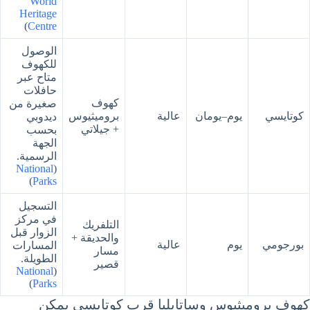
World
Heritage
)
Centre
الوصول
للكهوف
متاح عبر
حافلات
كهوف
صغيرة من
كوتايسي
يوم–يومان
عالية
بروميثيوس
ديدوبي
+ جيلاتي
بحسب
الجهة
الرسمية.
National
(
)
Parks
التسجيل
في مركز
التلفريك
الزوار قبل
والحديقة +
بورجومي
يوم
عالية
المسارات
مسار
الطويلة.
قصير
National
(
)
Parks
كهوف بروميثيوس وساتابليا قرب كوتايسي يمكن