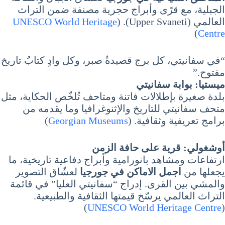
الجبلية، مع قرًى وأبراج حجرية مصنفة ضمن التراث
العالمي (Upper Svaneti). (
UNESCO World Heritage
)
Centre
“في سفانيتي، كل برج قصيدةُ صبر، وكل وادٍ كتابُ تاريخ
مفتوح.”
ميستيا: بوابة سفانيتي
بلدة صغيرة بإطلالات فاتنة ومتاحف تُلخّص الحكاية، مثل
متحف سفانيتي للتاريخ والإثنوغرافيا وما يقدمه من
برامج تعريفية وثقافية. (
Georgian Museums
)
أوشغولي: قرية على حافة الزمن
ارتفاعات ومشاهد بانورامية وأبراج دفاعية تاريخية، ما
يجعلها من
اجمل الاماكن في جورجيا
لعشّاق التصوير
والمشي بين القرى. إدراج “سفانيتي العليا” في قائمة
التراث العالمي يرسّخ قيمتها الثقافية والطبيعية.
)
UNESCO World Heritage Centre
(