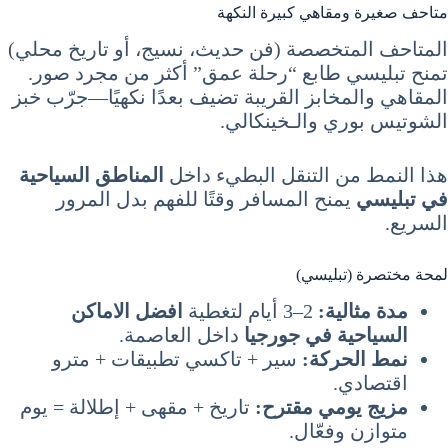
متاحف صغيرة ومقاهي كبيرة النكهة
المتاحف المتخصصة (فن حديث، نسيج، أو تاريخ محلي)
تمنح تبليسي طابع “رحلة عمق” أكثر من مجرد صور.
المقاهي والمخابز القريبة تضيف بعدًا نكهيًا—جرّب خبز
الشوتيس بوري والـخينكالي.
هذا النمط من التنقل البطيء داخل
المناطق السياحية
في تبليسي
يمنح المسافر وقتًا للفهم بدل المرور
السريع.
لمحة مختصرة (تبليسي)
مدة مثالية:
2–3 أيام لتغطية
افضل الاماكن
السياحية في جورجيا
داخل العاصمة.
نمط الحركة:
سير + تاكسي تطبيقات + مترو
اقتصادي.
مزيج يومي مقترح:
تاريخ + مقهى + إطلالة = يوم
متوازن وفعّال.