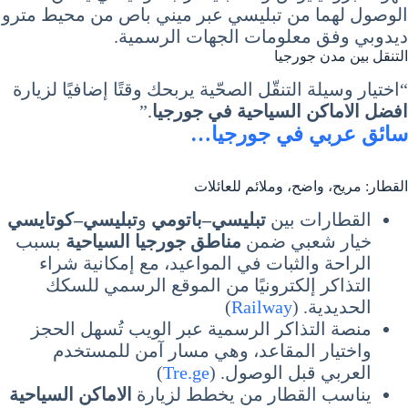
الوصول لهما من تبليسي عبر ميني باص من محيط مترو
ديدوبي وفق معلومات الجهات الرسمية.
التنقل بين مدن جورجيا
“اختيار وسيلة التنقّل الصحّية يربحك وقتًا إضافيًا لزيارة
افضل الاماكن السياحية في جورجيا
.”
سائق عربي في جورجيا…
القطار: مريح، واضح، وملائم للعائلات
القطارات بين
تبليسي–باتومي
و
تبليسي–كوتايسي
خيار شعبي ضمن
مناطق جورجيا السياحية
بسبب
الراحة والثبات في المواعيد، مع إمكانية شراء
التذاكر إلكترونيًا من الموقع الرسمي للسكك
الحديدية. (
Railway
)
منصة التذاكر الرسمية عبر الويب تُسهل الحجز
واختيار المقاعد، وهي مسار آمن للمستخدم
العربي قبل الوصول. (
Tre.ge
)
يناسب القطار من يخطط لزيارة
الاماكن السياحية