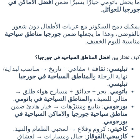
ما يجعل باتومي خيارًا يسيرًا ضمن
افضل الاماكن في
جورجيا للعوائل
.
يمكنك دمج السكوتر مع عربات الأطفال دون شعور
بالفوضى، وهذا ما يجعلها ضمن
جورجيا مناطق سياحية
مناسبة لليوم الخفيف.
كيف تختار بين
افضل المناطق السياحيه في جورجيا
؟
تبليسي
: ثقافة + مقاهي + تاريخ → مناسب لبداية/
نهاية الرحلة و
المناطق السياحية في جورجيا
تبليسي
.
باتومي
: بحر + حدائق + مسارح هواء طلق →
مثالي للصيف و
المناطق السياحية في باتومي
.
بورجومي
: ينابيع ومتنزّهات → خيار هادئ ضمن
مناطق سياحية جورجيا
و
الاماكن السياحية في
بورجومي
.
كاخيتي
: كروم وقلاع → لمحبي الطعام والنبيذ.
كازبيجي/القوقاز
: جبال ومسارات → لعشاق