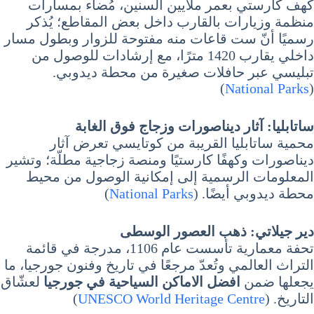
كهف كارستي بعمر ملايين السنين، مُضاء بمسارات
منظمة وزيارات بالقارب داخل بعض المقاطع؛ يُذكر
رسميًا أنّ ست قاعات منه مفتوحة للزوار وبطول مسار
داخلي يقارب 1420 مترًا، مع إرشادات للوصول من
تبليسي عبر حافلات صغيرة من محطة ديدوبي.
)
National Parks
(
ساتابليا: آثار ديناصورات وزجاج فوق الغابة
محمية ساتابليا القريبة من كوتايسي تعرض آثار
ديناصورات وكهفًا كارستيًا ومنصة زجاجية مطلّة؛ وتشير
المعلومات الرسمية إلى إمكانية الوصول من محيط
محطة ديدوبي أيضًا. (
National Parks
)
دير جيلاتي: ذهب العصور الوسطى
تحفة معمارية تأسست عام 1106، مدرجة في قائمة
التراث العالمي وتُعدّ مرجعًا في تاريخ وفنون جورجيا، ما
يجعلها ضمن
افضل الاماكن السياحية في جورجيا
لعشّاق
التاريخ. (
UNESCO World Heritage Centre
)