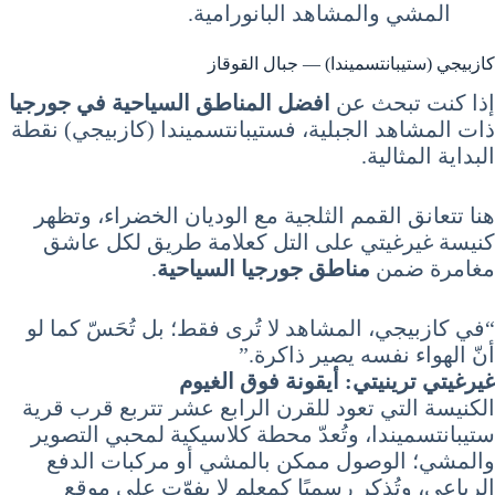
المشي والمشاهد البانورامية.
كازبيجي (ستيبانتسميندا) — جبال القوقاز
إذا كنت تبحث عن
افضل المناطق السياحية في جورجيا
ذات المشاهد الجبلية، فستيبانتسميندا (كازبيجي) نقطة
البداية المثالية.
هنا تتعانق القمم الثلجية مع الوديان الخضراء، وتظهر
كنيسة غيرغيتي على التل كعلامة طريق لكل عاشق
مغامرة ضمن
مناطق جورجيا السياحية
.
“في كازبيجي، المشاهد لا تُرى فقط؛ بل تُحَسّ كما لو
أنّ الهواء نفسه يصير ذاكرة.”
غيرغيتي ترينيتي: أيقونة فوق الغيوم
الكنيسة التي تعود للقرن الرابع عشر تتربع قرب قرية
ستيبانتسميندا، وتُعدّ محطة كلاسيكية لمحبي التصوير
والمشي؛ الوصول ممكن بالمشي أو مركبات الدفع
الرباعي، وتُذكر رسميًا كمعلم لا يفوّت على موقع