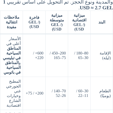
والمدينة ونوع الحجز. تم التحويل على أساس تقريبي
1
.
USD ≈ 2.7 GEL
ميزانية
ميزانية
ملاحظات
فاخرة
اقتصادية
متوسطة
البند
(GEL /
انتقالية
(GEL /
(GEL /
USD)
مفيدة
USD)
USD)
الأسعار
أعلى في
المناطق
الإقامة
80–180 /
200–450 /
600+ /
السياحية
220+
75–165
30–65
(ليلة)
في تبليسي
و
المناطق
السياحية
في باتومي
المطبخ
الجورجي
الطعام
30–60 /
70–140 /
غني
200+ / 75+
26–52
11–22
(يوميًا)
وخيارات
الشارع
اقتصادية