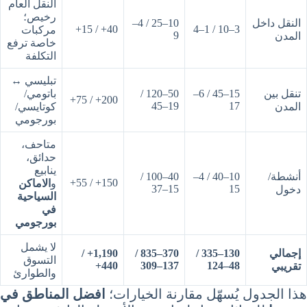
النقل العام
رخيص؛
النقل داخل
10–25 / 4–
40+ / 15+
3–10 / 1–4
مركبات
9
المدن
خاصة ترفع
التكلفة
تبليسي ↔
تنقل بين
15–45 / 6–
50–120 /
باتومي/
200+ / 75+
19–45
17
المدن
كوتايسي/
بورجومي
متاحف،
حدائق،
ينابيع
أنشطة/
10–40 / 4–
40–100 /
150+ / 55+
و
الاماكن
15–37
15
دخول
السياحية
في
بورجومي
لا يشمل
إجمالي
130–335 /
370–835 /
1,190+ /
التسوق
440+
137–309
48–124
تقريبي
والطوارئ
هذا الجدول يُسهّل مقارنة الخيارات؛
افضل المناطق في