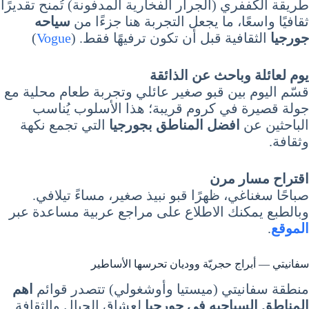
طريقة الكففري (الجرار الفخارية المدفونة) تُمنح تقديرًا
ثقافيًا واسعًا، ما يجعل التجربة هنا جزءًا من
سياحه
جورجيا
الثقافية قبل أن تكون ترفيهًا فقط. (
Vogue
)
يوم لعائلة وباحث عن الذائقة
قسّم اليوم بين قبو صغير عائلي وتجربة طعام محلية مع
جولة قصيرة في كروم قريبة؛ هذا الأسلوب يُناسب
الباحثين عن
افضل المناطق بجورجيا
التي تجمع نكهة
وثقافة.
اقتراح مسار مرن
صباحًا سغناغي، ظهرًا قبو نبيذ صغير، مساءً تيلافي.
وبالطبع يمكنك الاطلاع على مراجع عربية مساعدة عبر
الموقع
.
سفانيتي — أبراج حجريّة ووديان تحرسها الأساطير
منطقة سفانيتي (ميستيا وأوشغولي) تتصدر قوائم
اهم
المناطق السياحيه في جورجيا
لعشاق الجبال والثقافة