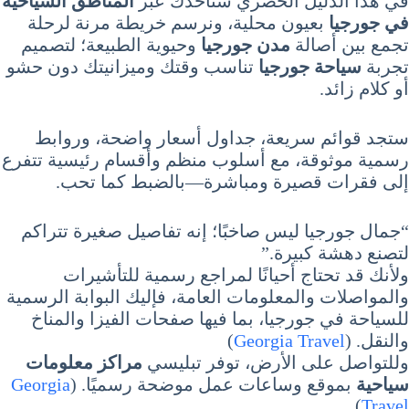
في هذا الدليل الحصري سنأخذك عبر
المناطق السياحية
في جورجيا
بعيون محلية، ونرسم خريطة مرنة لرحلة
تجمع بين أصالة
مدن جورجيا
وحيوية الطبيعة؛ لتصميم
تجربة
سياحة جورجيا
تناسب وقتك وميزانيتك دون حشو
أو كلام زائد.
ستجد قوائم سريعة، جداول أسعار واضحة، وروابط
رسمية موثوقة، مع أسلوب منظم وأقسام رئيسية تتفرع
إلى فقرات قصيرة ومباشرة—بالضبط كما تحب.
“جمال جورجيا ليس صاخبًا؛ إنه تفاصيل صغيرة تتراكم
لتصنع دهشة كبيرة.”
ولأنك قد تحتاج أحيانًا لمراجع رسمية للتأشيرات
والمواصلات والمعلومات العامة، فإليك البوابة الرسمية
للسياحة في جورجيا، بما فيها صفحات الفيزا والمناخ
والنقل. (
Georgia Travel
)
وللتواصل على الأرض، توفر تبليسي
مراكز معلومات
سياحية
بموقع وساعات عمل موضحة رسميًا. (
Georgia
)
Travel