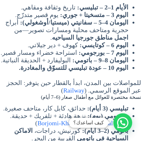
الأيام 1–2 – تبليسي:
تاريخ وثقافة ومقاهي.
اليوم 3 – متسخيتا + جوري:
يوم قصير متدرّج.
اليومان 4–5 – سفانيتي (ميستيا/أوشغولي):
أبراج
حجرية ومتاحف محلية ومسارات تصوير—من
اجمل مناطق جورجيا السياحيه
.
اليوم 6 – كوتايسي:
كهوف + دير جيلاتي.
اليوم 7 – بورجومي:
استراحة خضراء ومسار قصير.
اليومان 8–9 – باتومي:
البوليفارد + الحديقة النباتية.
اليوم 10 – عودة تبليسي للتسوّق والمغادرة.
للمواصلات بين المدن، ابدأ بالقطار حين يتوفر: الحجز
عبر الموقع الرسمي. (
Railway
)
نسخة مختصرة للعوائل مع أطفال صغار (6–7 أيام)
تبليسي (3 أيام):
حدائق، كابل كار، متاحف صغيرة.
بورجومي (يوم):
نزهة هادئة + تلفريك + حديقة.
كيف اساعدك؟
)
Borjomi-Kharagauli National Park
(
باتومي (2–3 أيام):
كورنيش، دراجات،
الاماكن
السياحية في باتومي
القريبة من البحر.