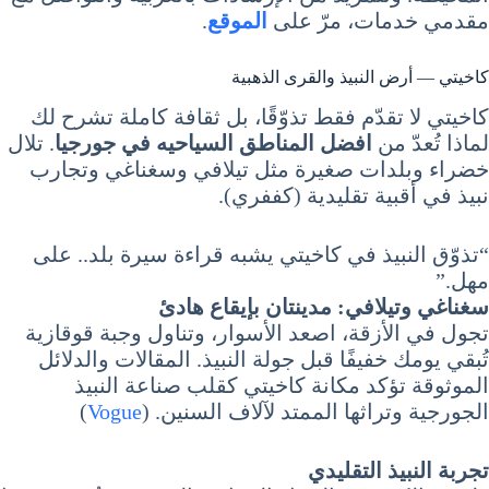
مقدمي خدمات، مرّ على
الموقع
.
كاخيتي — أرض النبيذ والقرى الذهبية
كاخيتي لا تقدّم فقط تذوّقًا، بل ثقافة كاملة تشرح لك
لماذا تُعدّ من
افضل المناطق السياحيه في جورجيا
. تلال
خضراء وبلدات صغيرة مثل تيلافي وسغناغي وتجارب
نبيذ في أقبية تقليدية (كففري).
“تذوّق النبيذ في كاخيتي يشبه قراءة سيرة بلد.. على
مهل.”
سغناغي وتيلافي: مدينتان بإيقاع هادئ
تجول في الأزقة، اصعد الأسوار، وتناول وجبة قوقازية
تُبقي يومك خفيفًا قبل جولة النبيذ. المقالات والدلائل
الموثوقة تؤكد مكانة كاخيتي كقلب صناعة النبيذ
الجورجية وتراثها الممتد لآلاف السنين. (
Vogue
)
تجربة النبيذ التقليدي