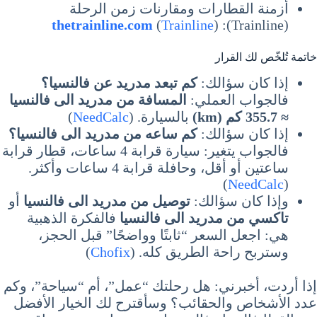
أزمنة القطارات ومقارنات زمن الرحلة
thetrainline.com
(
Trainline
)
(Trainline):
خاتمة تُلخّص لك القرار
إذا كان سؤالك:
كم تبعد مدريد عن فالنسيا؟
فالجواب العملي:
المسافة من مدريد الى فالنسيا
≈ 355.7 كم (km)
بالسيارة. (
NeedCalc
)
إذا كان سؤالك:
كم ساعه من مدريد الى فالنسيا؟
فالجواب يتغير: سيارة قرابة 4 ساعات، قطار قرابة
ساعتين أو أقل، وحافلة قرابة 4 ساعات وأكثر.
)
NeedCalc
(
وإذا كان سؤالك:
توصيل من مدريد الى فالنسيا
أو
تاكسي من مدريد الى فالنسيا
فالفكرة الذهبية
هي: اجعل السعر “ثابتًا وواضحًا” قبل الحجز،
وستربح راحة الطريق كله. (
Chofix
)
إذا أردت، أخبرني: هل رحلتك “عمل”، أم “سياحة”، وكم
عدد الأشخاص والحقائب؟ وسأقترح لك الخيار الأفضل