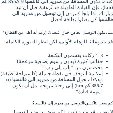
عندما تكون
المسافة من مدريد الى فالنسيا ≈ 355.7 كم
(km)
، فإن القيادة الطويلة قد تُرهقك قبل أن تبدأ
زيارتك. لذا يلجأ كثيرون إلى
توصيل من مدريد الى
فالنسيا
كي يصلوا بطاقة أفضل.
متى يكون التوصيل الخاص خيارًا اقتصاديًا (رغم أنه أغلى من القطار)؟
قد يبدو غاليًا للوهلة الأولى، لكن انظر للصورة الكاملة:
3–4 ركاب يقسمون التكلفة
حقائب كثيرة (بدون رسوم إضافية مزعجة)
وقت مرن من “باب إلى باب”
إمكانية التوقف في نقطة جميلة (كاستراحة لطيفة)
وهكذا تتحول
المسافة من مدريد الى فالنسيا (≈
355.7 كم km)
إلى رحلة مريحة بدل أن تكون
“مهمة قيادة”.
كم سعر التاكسي/التوصيل من مدريد إلى فالنسيا؟
لا يوجد رقم واحد ثابت، لكن بعض مزودي التوصيل