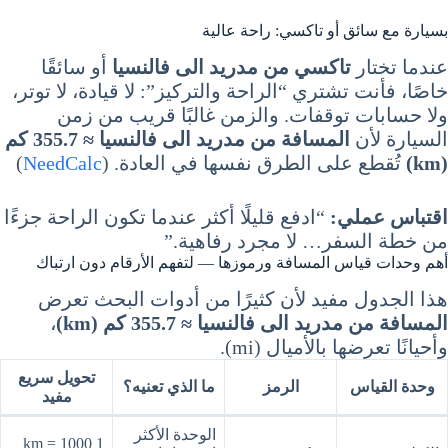
بسيارة مع سائق أو تاكسي: راحة عالية
عندما تختار
تاكسي من مدريد الى فالنسيا
أو سائقًا
خاصًا، فأنت تشتري “الراحة والتركيز”: لا قيادة، لا توتر،
ولا حسابات توقفات. والزمن غالبًا قريب من زمن
السيارة لأن
المسافة من مدريد الى فالنسيا ≈ 355.7 كم
(km)
تُقطع على الطرق نفسها في العادة. (
NeedCalc
)
اقتباس عملي:
“ادفع قليلًا أكثر عندما تكون الراحة جزءًا
من خطة السفر… لا مجرد رفاهية.”
أهم وحدات قياس المسافة ورموزها — لتفهم الأرقام دون ارتباك
هذا الجدول مفيد لأن كثيرًا من أدوات البحث تعرض
المسافة من مدريد الى فالنسيا ≈ 355.7 كم (km)
،
وأحيانًا تعرضها بالأميال (mi).
تحويل سريع
وحدة القياس
الرمز
ما الذي تعنيه؟
مفيد
الوحدة الأكثر
1 km = 1000