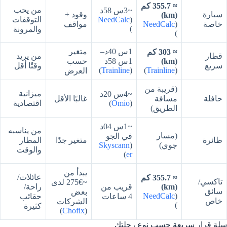
≈ 355.7 كم
من يحب
~3س 58د
سيارة
وقود +
(km)
(
NeedCalc
التوقفات
خاصة
(
NeedCalc
مواقف
)
والمرونة
)
1س 40د–
متغير
≈ 303 كم
قطار
من يريد
(km)
1س 58د
حسب
سريع
وقتًا أقل
)
Trainline
(
)
Trainline
(
العرض
(قريبة من
ميزانية
~4س 20د
حافلة
مسافة
غالبًا الأقل
(
Omio
)
اقتصادية
الطريق)
~1س 04د
من يناسبه
(مسار
في الجو
طائرة
متغير جدًا
المطار
جوي)
(
Skyscann
والوقت
)
er
يبدأ من
عائلات/
≈ 355.7 كم
تاكسي/
~€275 لدى
(km)
قريب من
راحة/
سائق
بعض
NeedCalc
(
4 ساعات
حقائب
خاص
الشركات
)
كثيرة
)
Chofix
(
سلة قرار سريعة حسب نوع رحلتك