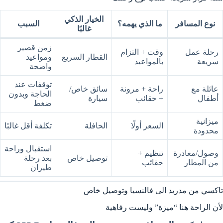
الخيار الذكي
نوع المسافر
ما الذي يهمه؟
السبب
غالبًا
زمن قصير
رحلة عمل
وقت + التزام
القطار السريع
ومواعيد
سريعة
بالمواعيد
واضحة
توقفات عند
عائلة مع
راحة + مرونة
سائق خاص/
الحاجة وبدون
أطفال
+ حقائب
سيارة
ضغط
ميزانية
السعر أولًا
الحافلة
تكلفة أقل غالبًا
محدودة
استقبال وراحة
وصول/مغادرة
تنظيم +
توصيل خاص
بعد رحلة
من المطار
حقائب
طيران
تاكسي من مدريد الى فالنسيا وتوصيل خاص
لأن الراحة هنا “ميزة” وليست رفاهية