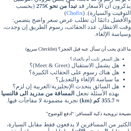
يذكرون أن الأسعار قد
تبدأ من نحو €275
(بحسب
التوقيت والسيارة). (
Chofix
)
والأفضل دائمًا أن تطلب عرض سعر واضح يتضمن:
وقت الانتظار، عدد الحقائب، رسوم الطريق إن وجدت،
وسياسة الإلغاء.
ما الذي يجب أن تسأل عنه قبل الحجز؟ (Checklist سريع)
هل السعر ثابت أم بالعداد؟
هل يشمل الاستقبال (Meet & Greet)؟
هل هناك رسوم على الحقائب الكبيرة؟
ما سياسة الإلغاء والتعديل؟
هل السائق يتحدث الإنجليزية/العربية إن لزم؟
بهذه الأسئلة تجعل
المسافة من مدريد الى فالنسيا
≈ 355.7 كم (km)
تجربة مضمونة لا مفاجآت فيها.
نصيحة ترويجية ذكية للمسافر: “ادفع للوضوح”
الكثير من المسافرين لا يدفعون فقط مقابل السيارة،