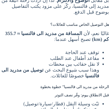
بل مقابل
الوضوح والالتزام
. لذا إن أردت رحلة أنيقة من
مدريد إلى فالنسيا، ركّز على مزود يكتب التفاصيل
بوضوح قبل الدفع.
هل التوصيل الخاص مناسب للعائلات؟
غالبًا نعم، لأن
المسافة من مدريد الى فالنسيا ≈ 355.7
كم (km)
تصبح أسهل عندما:
توقف عند الحاجة
مقاعد أطفال عند الطلب
لا نقل حقائب بين محطات
وهذا سبب شيوع البحث عن
توصيل من مدريد الى
فالنسيا
خصوصًا للعائلات.
الرحلة من مدريد الى فالنسيا” خطوة بخطوة
قبل الانطلاق بيوم: وفّر نصف التوتر
ثبّت وسيلة النقل (قطار/سيارة/توصيل)