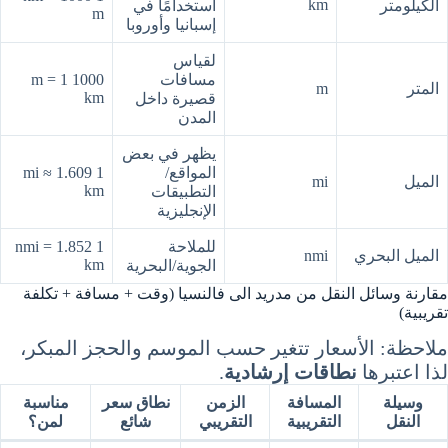
km
الكيلومتر
استخدامًا في
m
إسبانيا وأوروبا
لقياس
مسافات
1000 m = 1
المتر
m
km
قصيرة داخل
المدن
يظهر في بعض
المواقع/
1 mi ≈ 1.609
الميل
mi
km
التطبيقات
الإنجليزية
للملاحة
1 nmi = 1.852
الميل البحري
nmi
km
الجوية/البحرية
مقارنة وسائل النقل من مدريد الى فالنسيا (وقت + مسافة + تكلفة
تقريبية)
ملاحظة: الأسعار تتغير حسب الموسم والحجز المبكر،
لذا اعتبرها
نطاقات إرشادية
.
وسيلة
المسافة
الزمن
نطاق سعر
مناسبة
النقل
التقريبية
التقريبي
شائع
لمن؟