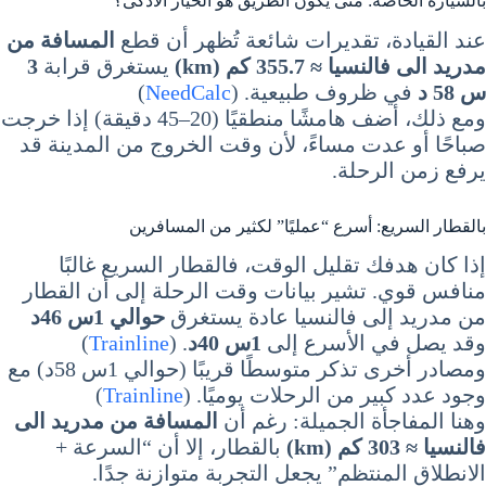
بالسيارة الخاصة: متى يكون الطريق هو الخيار الأذكى؟
عند القيادة، تقديرات شائعة تُظهر أن قطع
المسافة من
مدريد الى فالنسيا ≈ 355.7 كم (km)
يستغرق قرابة
3
س 58 د
في ظروف طبيعية. (
NeedCalc
)
ومع ذلك، أضف هامشًا منطقيًا (20–45 دقيقة) إذا خرجت
صباحًا أو عدت مساءً، لأن وقت الخروج من المدينة قد
يرفع زمن الرحلة.
بالقطار السريع: أسرع “عمليًا” لكثير من المسافرين
إذا كان هدفك تقليل الوقت، فالقطار السريع غالبًا
منافس قوي. تشير بيانات وقت الرحلة إلى أن القطار
من مدريد إلى فالنسيا عادة يستغرق
حوالي 1س 46د
وقد يصل في الأسرع إلى
1س 40د
. (
Trainline
)
ومصادر أخرى تذكر متوسطًا قريبًا (حوالي 1س 58د) مع
وجود عدد كبير من الرحلات يوميًا. (
Trainline
)
وهنا المفاجأة الجميلة: رغم أن
المسافة من مدريد الى
فالنسيا ≈ 303 كم (km)
بالقطار، إلا أن “السرعة +
الانطلاق المنتظم” يجعل التجربة متوازنة جدًا.