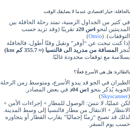
بالحافلة: خيار اقتصادي عندما لا يضايقك الوقت
في كثير من الجداول الزمنية، تمتد رحلة الحافلة بين
المدينتين لنحو
4س 20د
تقريبًا (وقد تزيد حسب
التوقفات). (
Omio
)
إذا كنت تبحث عن “أوفر” وتقبل وقتًا أطول، فالحافلة
تُنجز
المسافة من مدريد الى فالنسيا (≈ 355.7 كم km)
بسلاسة مع توقفات محدودة غالبًا.
بالطائرة: هل هي الأسرع فعلًا؟
الطيران في الجو قد يبدو الأسرع، ومتوسط زمن الرحلة
الجوية يُذكر بنحو
1س 04د
في بعض المصادر.
)
Skyscanner
(
لكن عمليًا، لا تنسَ: الوصول للمطار + إجراءات الأمن +
الانتظار + الانتقال من مطار فالنسيا إلى وسط المدينة.
لذلك قد تصبح “زمنًا إجماليًا” يقارب القطار أو يتجاوزه
حسب يوم السفر.