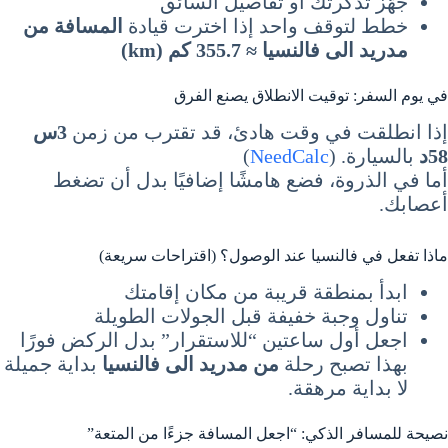
جهّز تذكرتك أو تفاصيل السائق
خطط لتوقف واحد إذا اخترت قيادة
المسافة من
مدريد الى فالنسيا ≈ 355.7 كم (km)
في يوم السفر: توقيت الانطلاق يصنع الفرق
إذا انطلقت في وقت هادئ، قد تقترب من زمن
3س
58د
بالسيارة. (
NeedCalc
)
أما في الذروة، فضع هامشًا إضافيًا بدل أن تضغط
أعصابك.
ماذا تفعل في فالنسيا عند الوصول؟ (اقتراحات سريعة)
ابدأ بمنطقة قريبة من مكان إقامتك
تناول وجبة خفيفة قبل الجولات الطويلة
اجعل أول ساعتين “للاستقرار” بدل الركض فورًا
بهذا تصبح رحلة
من مدريد الى فالنسيا
بداية جميلة
لا بداية مرهقة.
نصيحة للمسافر الذكي: “اجعل المسافة جزءًا من المتعة”